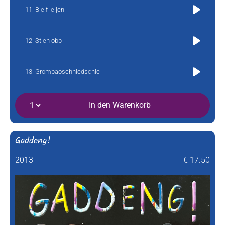
Bleif leijen
Play
Stieh obb
Play
Grombaoschniedschie
Play
In den Warenkorb
Gaddeng!
2013
€ 17.50