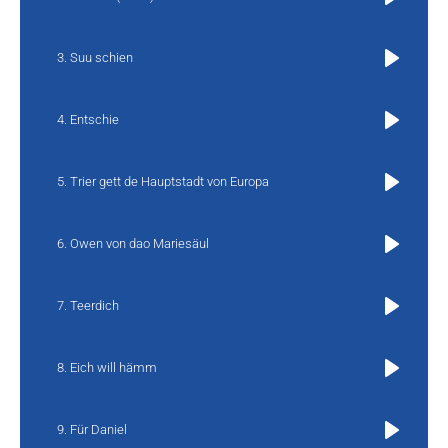
Play
Suu schien
Play
Entschie
Play
Trier gett de Hauptstadt von Europa
Play
Owen von dao Mariesäul
Play
Teerdich
Play
Eich will hämm
Play
Für Daniel