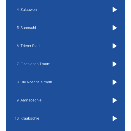
Zalaawen
Play
Sannschi
Play
Trierer Platt
Play
E schienen Traam
Play
Die Noacht is mein
Play
Aamaoschie
Play
Krääbschie
Play