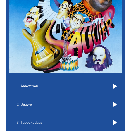
Äääktchen
Play
Sauwer
Play
Tubbaksduus
Play