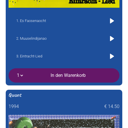
Es Faosenaocht
Play
Muuselindijanao
Play
Eintracht-Lied
Play
In den Warenkorb
Quant
1994
€ 14.50