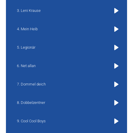
Leni Krause
Play
Mein Heib
Play
Legionär
Play
Net allan
Play
Dommel deich
Play
Dobbelzentner
Play
Cool Cool Boys
Play