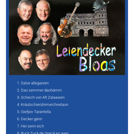
Salve allegaoren
Dao semmer daohämm
Scheich von Alt Zalaawen
Kräutschierührmeichnetaon
Giefjes-Tarantella
Decker gänn
Hei senn eich
Ruck Zuck de Speck es weg