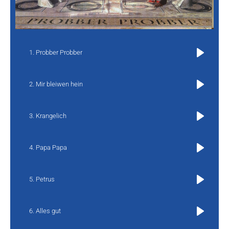
Probber Probber
Play
Mir bleiwen hein
Play
Krangelich
Play
Papa Papa
Play
Petrus
Play
Alles gut
Play