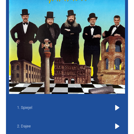
Spiejel
Play
Dajee
Play