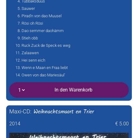
Tubbaksduus
Sauwer
Pirad'n von dao Muusel
Rösi oh Rösi
Dao semmer daohämm
Stieh obb
Ruck Zuck de Speck es weg
Zalaawen
Hei senn eich
Wenn e Maan en Fraa liebt
Owen von dao Mariesäul'
In den Warenkorb
Weihnachtsmaort en Trier
Maxi-CD:
2014
€ 5.00