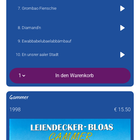
Grombao Fienschie
Play
Diamand'n
Play
Ewabbabelubaelabbämbauf
En unsrer aaler Stadt
Play
In den Warenkorb
Gammer
1998
€ 15.50