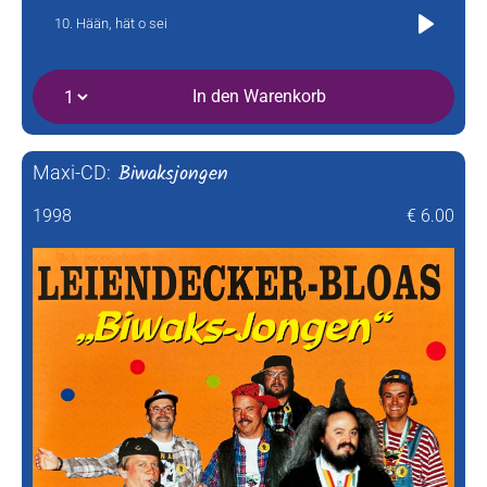
Hään, hät o sei
Play
In den Warenkorb
Biwaksjongen
Maxi-CD:
1998
€ 6.00